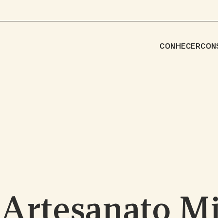
CONHECER
CON
Artesanato Mi