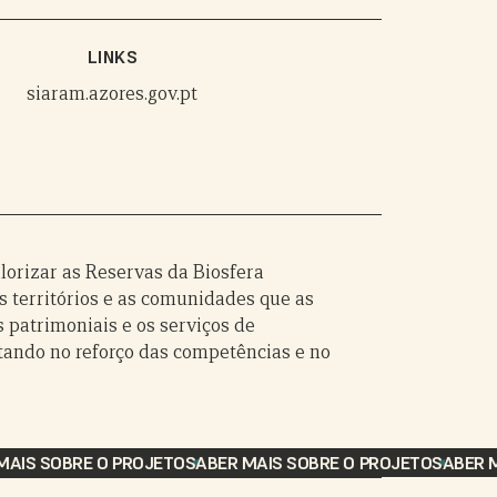
LINKS
siaram.azores.gov.pt
alorizar as Reservas da Biosfera
 territórios e as comunidades que as
 patrimoniais e os serviços de
tando no reforço das competências e no
AIS SOBRE O PROJETO
SABER MAIS SOBRE O PROJETO
SABER M